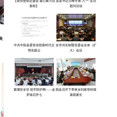
【肩负使命赴盛会 凝心聚力启
县委书记王峰开展“八一”走访
新程】
慰问活动
决
中共中阳县委宣传部新时代文
全市河长制暨安委会全体（扩
明实践云
大）会议
。
紧绷安全弦 筑牢防护网——金
我县召开下枣林乡刘家塔村煤
罗镇召开七
基固废生