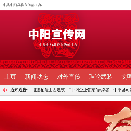
中共中阳县委宣传部主办
主页
新闻动态
对外宣传
理论武装
文
传部公
通知通告:
关于组建柏洼山古建筑
“中阳企业管家”志愿者
中阳县司法局