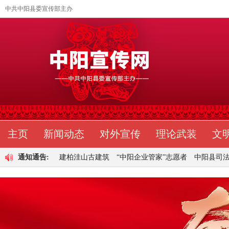
中共中阳县委宣传部主办
主页
新闻动态
对外宣传
理论武装
文
传部公
通知通告:
关于组建柏洼山古建筑
“中阳企业管家”志愿者
中阳县司法局