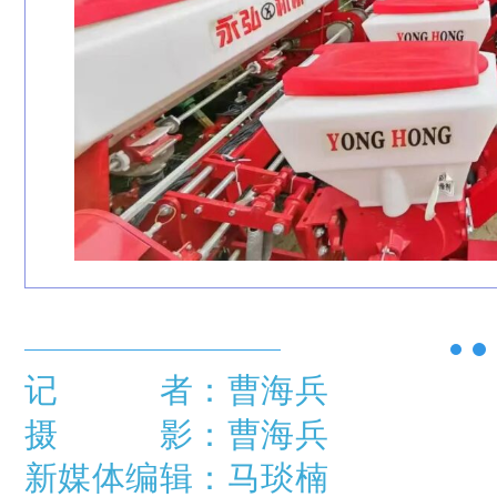
记 者：曹海兵
摄 影：曹海兵
新媒体编辑：
马琰楠