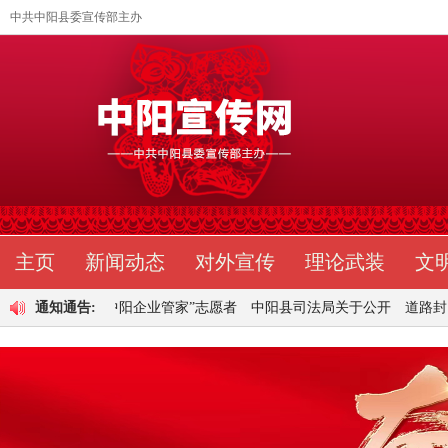
中共中阳县委宣传部主办
主页
新闻动态
对外宣传
理论武装
文
古建筑
通知通告:
“中阳企业管家”志愿者
中阳县司法局关于公开
道路封闭通告